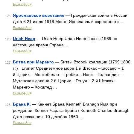
Википедия
Ярославское восстание
— Гражданская война в России
125
Дата 6 21 июля 1918 Место Ярославль и окрестности …
Википедия
Uriah Heap
— Uriah Heep Uriah Heep Годы c 1969 по
126
настоящее время Страна …
Википедия
Битва при Маренго
— Битвы Второй коалиции (1799 1800
127
гг.) Египет Средиземное море 1 й Штоках –Кассано – 1
й Цюрих – Монтебелло – Требия – Нови – Голландия –
Мутенская долина 2 й Цюрих – Генуя – 2 й Штоках –
Маренго – Хохштед …
Википедия
Брана К.
— Кеннет Брана Kenneth Branagh Имя при
128
рождении: Кеннет Чарльз Брана / Kenneth Charles Branagh
Дата рождения: 10 декабря 1960 …
Википедия