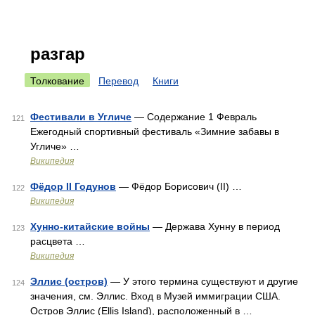
разгар
Толкование
Перевод
Книги
Фестивали в Угличе
— Содержание 1 Февраль
121
Ежегодный cпортивный фестиваль «Зимние забавы в
Угличе» …
Википедия
Фёдор II Годунов
— Фёдор Борисович (II) …
122
Википедия
Хунно-китайские войны
— Держава Хунну в период
123
расцвета …
Википедия
Эллис (остров)
— У этого термина существуют и другие
124
значения, см. Эллис. Вход в Музей иммиграции США.
Остров Эллис (Ellis Island), расположенный в …